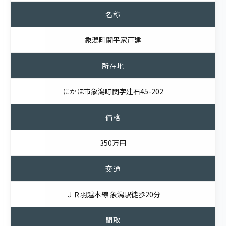
名称
象潟町関平家戸建
所在地
にかほ市象潟町関字建石45-202
価格
350万円
交通
ＪＲ羽越本線 象潟駅徒歩20分
間取