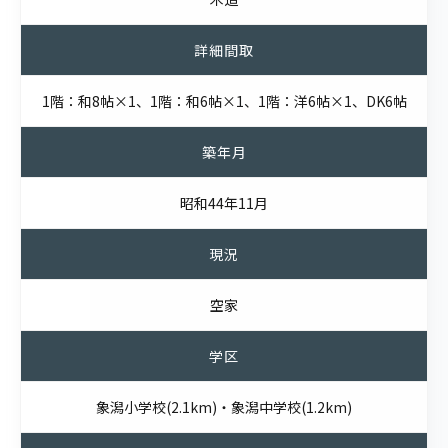
詳細間取
1階：和8帖×1、1階：和6帖×1、1階：洋6帖×1、DK6帖
築年月
昭和44年11月
現況
空家
学区
象潟小学校(2.1km)・象潟中学校(1.2km)