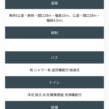
道路
角地(公道・東側・間口18ｍ・幅員15ｍ、公道・間口18ｍ・
幅員4.5ｍ)
規制
バス
有 シャワー有 追焚機能付 給湯式
トイレ
洋式 独立 水洗 暖房便座 洗浄機能付
設備