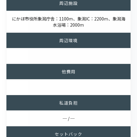
周辺施設
にかほ市役所象潟庁舎：1100ｍ、象潟IC：2200ｍ、象潟海
水浴場：2000ｍ
周辺環境
他費用
私道負担
─ / ─
セットバック