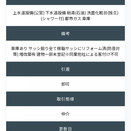
上水道設備(公営) 下水道設備 給湯(石油) 洗面化粧台(独立)
(シャワー付) 都市ガス 車庫
備考
車庫あり サッシ廻り全て樹脂サッシにリフォーム済(防音対
策) 増改築有 建物一部未登記※同業他社による客付け不可
引渡
即可
取引態様
仲介
更新日