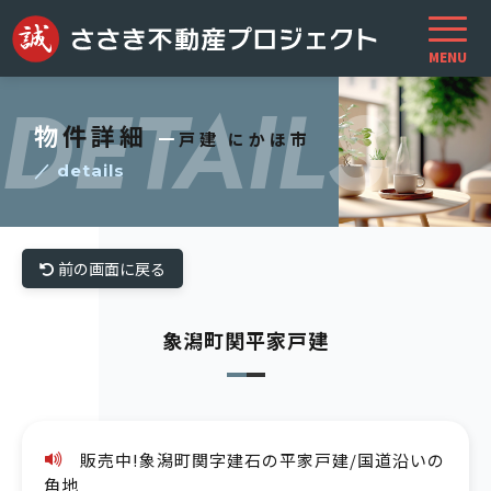
DETAILS
物件詳細
一戸建 にかほ市
／ details
前の画面に戻る
象潟町関平家戸建
販売中!象潟町関字建石の平家戸建/国道沿いの
角地