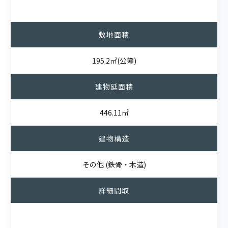
敷地面積
195.2㎡(公簿)
建物延面積
446.11㎡
建物構造
その他 (鉄骨・木造)
詳細間取