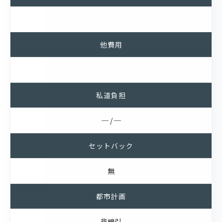
他費用
私道負担
─ / ─
セットバック
無
都市計画
非線引