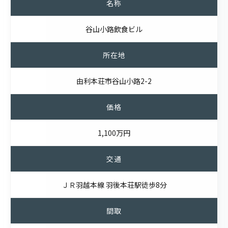
名称
谷山小路飲食ビル
所在地
由利本荘市谷山小路2-2
価格
1,100万円
交通
ＪＲ羽越本線 羽後本荘駅徒歩8分
間取