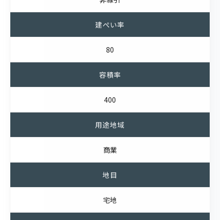
建ぺい率
80
容積率
400
用途地域
商業
地目
宅地