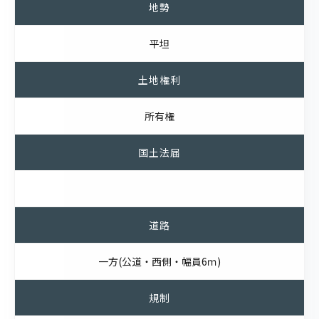
地勢
平坦
土地権利
所有権
国土法届
道路
一方(公道・西側・幅員6ｍ)
規制