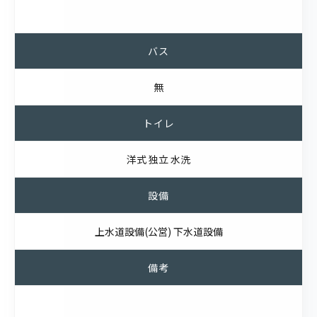
バス
無
トイレ
洋式 独立 水洗
設備
上水道設備(公営) 下水道設備
備考