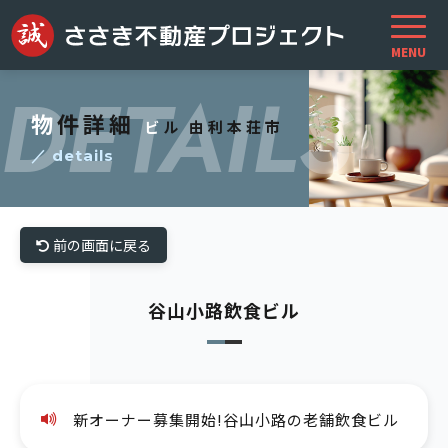
DETAILS
物件詳細
ビル 由利本荘市
／ details
前の画面に戻る
谷山小路飲食ビル
新オーナー募集開始!谷山小路の老舗飲食ビル